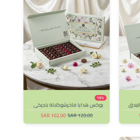
15%
ليندق
بوكس هدايا فاخرشوكلاتة بلجيكي
فاخر
102.00 SAR
120.00 SAR