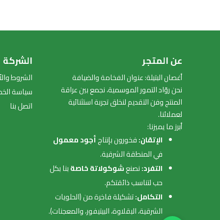
عن المتجر
الشركة
أغصان البتيلة: عنوان الفخامة والضيافة
الشروط وال
نحن روّاد التمور الموسمية، نجمع بين عراقة
سياسة الخ
المنتج وفن التقديم لنخلق تجربة استثنائية
اتصل بنا
لعملائنا.
أبرز ما يميزنا:
الإتقان:
فخورون بإنتاج
أجود معمول
في المنطقة الشرقية.
التفرد:
نصنع
شوكولاتة خاصة
بنا بكل
حب لتناسب ذائقتكم.
التكامل:
تشكيلة فاخرة من (الحلويات
الشرقية، البقلاوة، البيتيفور، والمعجنات).