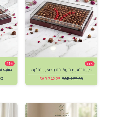
15%
15%
صينية ت
صينية تقديم شوكلاتة بلجيكي فاخرة
417
418
SAR
242.25 SAR
285.00 SAR