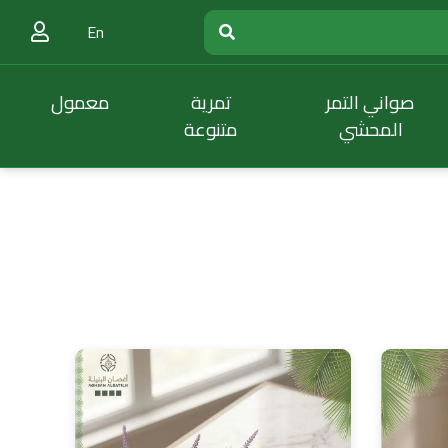
En
صواني التمر
تمرية
معمول
المحشي
متنوعة