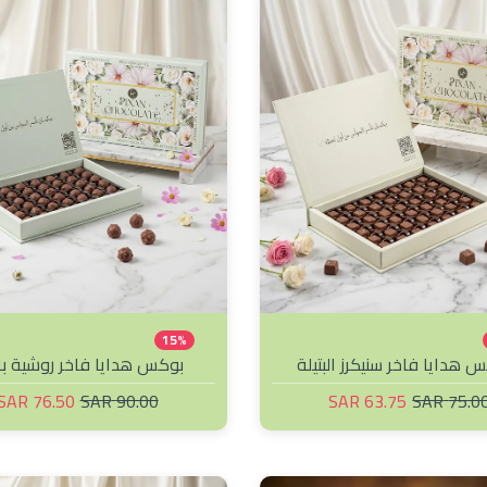
Unnamed 
15%
 هدايا فاخر سنيكرز البتيلة
بوكس هدايا فاخر روشية با
76.50 SAR
90.00 SAR
63.75 SAR
75.00 SA